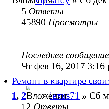
vip-stroy
» Сб дек 
5
Ответы
45890
Просмотры
Последнее сообщени
Чт фев 16, 2017 3:16
Ремонт в квартире сво
1
,
2
lexus71
» Сб м
12
Ответы