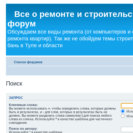
Все о ремонте и строительс
форум
Обсуждаем все виды ремонта (от компьютеров и
ремонта квартир). Так же не обойдем темы строи
бань в Туле и области
Список форумов
Поиск
ЗАПРОС
Ключевые слова:
Вы можете использовать
+
, чтобы определить слова, которые должны
Иска
быть в результатах, и
-
для слов, которых в результатах быть не
должно. Вы можете разделить слова символом
|
для поиска любого
Иска
слова из списка. Используйте
*
в качестве шаблона для частичного
совпадения.
Поиск по автору:
Используйте * в качестве шаблона.